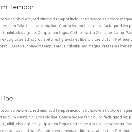
num Tempor
etur adipisici elit, sed eiusmod tempor incidunt ut labore et dolore magna a
aesidium Palati, nihil urbis vigiliae. Contra legem facit qui id facit quod le
i, nihil urbis vigiliae. Qui ipsorum lingua Celtae, nostra Galli appellantur. Pa
xcogitasse ad hoc. Curabitur est gravida et libero vitae dictum. Petierunt u
abili. Curabitur blandit tempus ardua ridiculus sed magna. Praeterea iter 
lliae
etur adipisici elit, sed eiusmod tempor incidunt ut labore et dolore magna a
aesidium Palati, nihil urbis vigiliae. Contra legem facit qui id facit quod le
i, nihil urbis vigiliae. Qui ipsorum lingua Celtae, nostra Galli appellantur. Pa
xcogitasse ad hoc. Curabitur est gravida et libero vitae dictum. Petierunt u