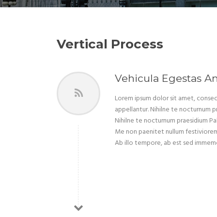
Vertical Process
Vehicula Egestas Am
Lorem ipsum dolor sit amet, consect
appellantur. Nihilne te nocturnum pr
Nihilne te nocturnum praesidium Palat
Me non paenitet nullum festiviorem e
Ab illo tempore, ab est sed immemor