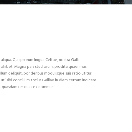
liqua. Qui ipsorum lingua Celtae, nostra Galli
x prohibet. Magna pars studiorum, prodita quaerimus.
ullum deliquit, ponderibus modulisque suis ratio utitur.
ti sibi concilium totius Galliae in diem certam indicere.
est quasdam res quas ex communi.