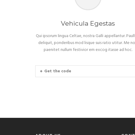
Vehicula Egestas
Qui ipsorum lingua Celtae, nostra Galli appellantur. Paul
deliquit, ponderibus mod lisque suis ratio utitur. Me n
paenitet nullum festivior em excog itasse ad hoc.
Get the code