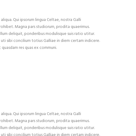
liqua. Qui ipsorum lingua Celtae, nostra Galli
x prohibet. Magna pars studiorum, prodita quaerimus.
ullum deliquit, ponderibus modulisque suis ratio utitur.
ti sibi concilium totius Galliae in diem certam indicere.
est quasdam res quas ex communi.
liqua. Qui ipsorum lingua Celtae, nostra Galli
x prohibet. Magna pars studiorum, prodita quaerimus.
ullum deliquit, ponderibus modulisque suis ratio utitur.
ti sibi concilium totius Galliae in diem certam indicere.