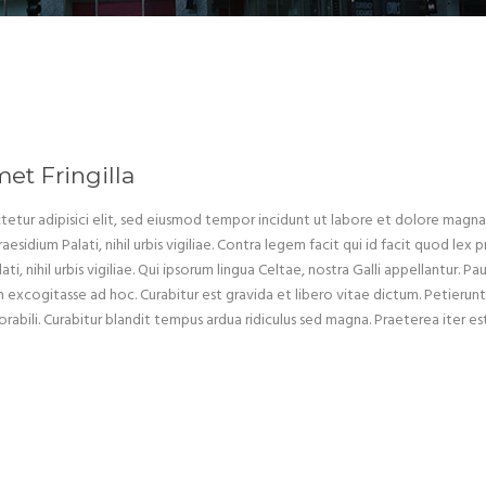
et Fringilla
etur adipisici elit, sed eiusmod tempor incidunt ut labore et dolore magna a
aesidium Palati, nihil urbis vigiliae. Contra legem facit qui id facit quod le
i, nihil urbis vigiliae. Qui ipsorum lingua Celtae, nostra Galli appellantur. Pa
xcogitasse ad hoc. Curabitur est gravida et libero vitae dictum. Petierunt u
abili. Curabitur blandit tempus ardua ridiculus sed magna. Praeterea iter 