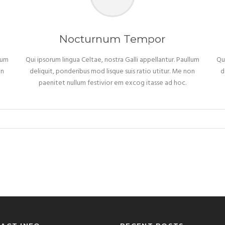
Nocturnum Tempor
lum
Qui ipsorum lingua Celtae, nostra Galli appellantur. Paullum
Qu
on
deliquit, ponderibus mod lisque suis ratio utitur. Me non
d
paenitet nullum festivior em excog itasse ad hoc.