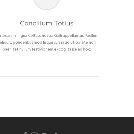
Concilium Totius
i ipsorum lingua Celtae, nostra Galli appellantur. Paullum
eliquit, ponderibus mod lisque suis ratio utitur. Me non
paenitet nullum festivior em excog itasse ad hoc.